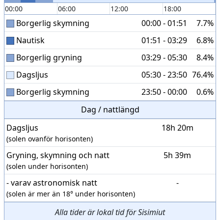
00:00
06:00
12:00
18:00
Borgerlig skymning
00:00 - 01:51
7.7%
Nautisk
01:51 - 03:29
6.8%
Borgerlig gryning
03:29 - 05:30
8.4%
Dagsljus
05:30 - 23:50
76.4%
Borgerlig skymning
23:50 - 00:00
0.6%
Dag / nattlängd
Dagsljus
18h 20m
(solen ovanför horisonten)
Gryning, skymning och natt
5h 39m
(solen under horisonten)
- varav astronomisk natt
-
(solen är mer än 18° under horisonten)
Alla tider är lokal tid för Sisimiut