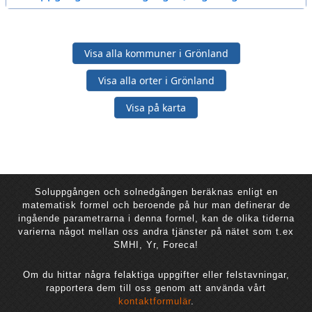
Visa alla kommuner i Grönland
Visa alla orter i Grönland
Visa på karta
Soluppgången och solnedgången beräknas enligt en
matematisk formel och beroende på hur man definerar de
ingående parametrarna i denna formel, kan de olika tiderna
varierna något mellan oss andra tjänster på nätet som t.ex
SMHI, Yr, Foreca!
Om du hittar några felaktiga uppgifter eller felstavningar,
rapportera dem till oss genom att använda vårt
kontaktformulär
.