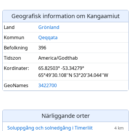
Geografisk information om Kangaamiut
Land
Grönland
Kommun
Qeqqata
Befolkning
396
Tidszon
America/Godthab
Kordinater:
65.82503° -53.34279°
65°49'30.108''N 53°20'34.044''W
GeoNames
3422700
Närliggande orter
Soluppgång och solnedgång i Timerliit
4 km