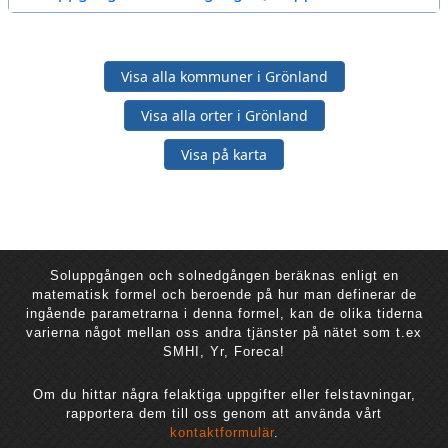
Visa alla kommuner i Grönland
Visa alla orter i Grönland
Visa på karta
Soluppgången och solnedgången beräknas enligt en
matematisk formel och beroende på hur man definerar de
ingående parametrarna i denna formel, kan de olika tiderna
varierna något mellan oss andra tjänster på nätet som t.ex
SMHI, Yr, Foreca!
Om du hittar några felaktiga uppgifter eller felstavningar,
rapportera dem till oss genom att använda vårt
kontaktformulär
.