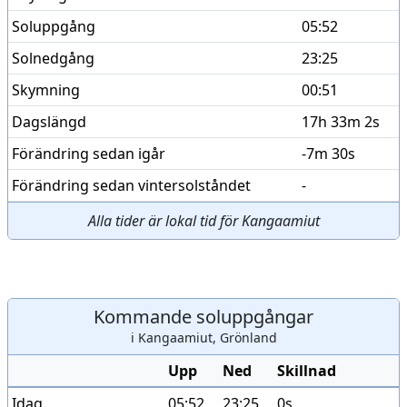
Soluppgång
05:52
Solnedgång
23:25
Skymning
00:51
Dagslängd
17h 33m 2s
Förändring sedan igår
-7m 30s
Förändring sedan vintersolståndet
-
Alla tider är lokal tid för Kangaamiut
Kommande soluppgångar
i Kangaamiut, Grönland
Upp
Ned
Skillnad
Idag
05:52
23:25
0s