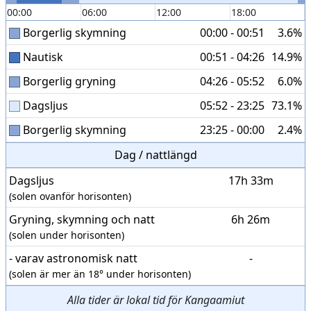
00:00
06:00
12:00
18:00
Borgerlig skymning
00:00 - 00:51
3.6%
Nautisk
00:51 - 04:26
14.9%
Borgerlig gryning
04:26 - 05:52
6.0%
Dagsljus
05:52 - 23:25
73.1%
Borgerlig skymning
23:25 - 00:00
2.4%
Dag / nattlängd
Dagsljus
17h 33m
(solen ovanför horisonten)
Gryning, skymning och natt
6h 26m
(solen under horisonten)
- varav astronomisk natt
-
(solen är mer än 18° under horisonten)
Alla tider är lokal tid för Kangaamiut