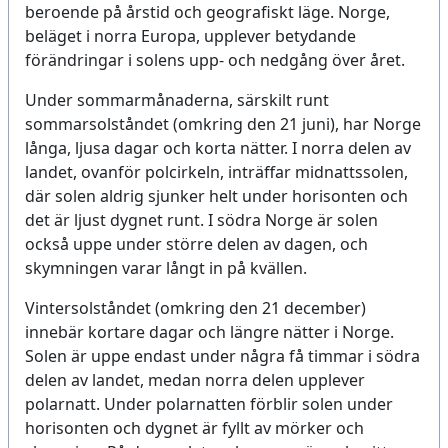
beroende på årstid och geografiskt läge. Norge,
beläget i norra Europa, upplever betydande
förändringar i solens upp- och nedgång över året.
Under sommarmånaderna, särskilt runt
sommarsolståndet (omkring den 21 juni), har Norge
långa, ljusa dagar och korta nätter. I norra delen av
landet, ovanför polcirkeln, inträffar midnattssolen,
där solen aldrig sjunker helt under horisonten och
det är ljust dygnet runt. I södra Norge är solen
också uppe under större delen av dagen, och
skymningen varar långt in på kvällen.
Vintersolståndet (omkring den 21 december)
innebär kortare dagar och längre nätter i Norge.
Solen är uppe endast under några få timmar i södra
delen av landet, medan norra delen upplever
polarnatt. Under polarnatten förblir solen under
horisonten och dygnet är fyllt av mörker och