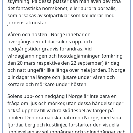
skymning. På dessa platser kan man även bevittna
det fantastiska norrskenet, eller aurora borealis,
som orsakas av solpartiklar som kolliderar med
jordens atmosfär.
Våren och hösten i Norge innebär en
övergångsperiod där solens upp- och
nedgångstider gradvis förändras. Vid
vårdagjämningen och höstdagjämningen (omkring
den 20 mars respektive den 22 september) är dag
och natt ungefär lika långa över hela jorden. I Norge
blir dagarna längre och ljusare under våren och
kortare och mörkare under hösten.
Solens upp- och nedgång i Norge är inte bara en
fråga om ljus och mörker, utan dessa händelser ger
också upphov till vackra skådespel av färger på
himlen. Den dramatiska naturen i Norge, med sina
fjordar, berg och kustlinjer, förstärker den visuella
upplevelsen av soluppgångar och solnedgångar, och