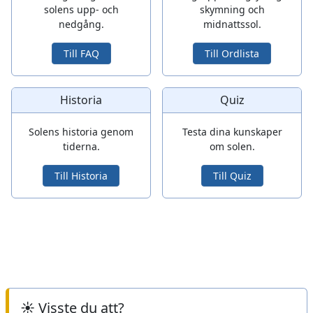
solens upp- och
skymning och
nedgång.
midnattssol.
Till FAQ
Till Ordlista
Historia
Quiz
Solens historia genom
Testa dina kunskaper
tiderna.
om solen.
Till Historia
Till Quiz
☀️ Visste du att?