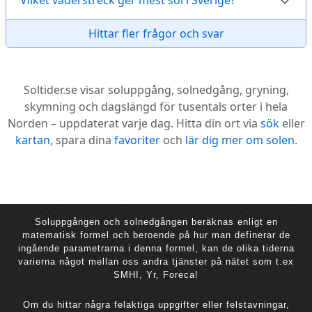
Vilket väderstreck ger mest sol i Sverige?
Hittar fler frågor och svar
Soltider.se visar soluppgång, solnedgång, gryning,
skymning och dagslängd för tusentals orter i hela
Norden – uppdaterat varje dag. Hitta din ort via
sök
eller
kartan
, spara dina
favoriter
och
lär dig mer om solen
.
Soluppgången och solnedgången beräknas enligt en
matematisk formel och beroende på hur man definerar de
ingående parametrarna i denna formel, kan de olika tiderna
varierna något mellan oss andra tjänster på nätet som t.ex
SMHI, Yr, Foreca!
Om du hittar några felaktiga uppgifter eller felstavningar,