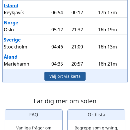
Island
Reykjavík
06:54
00:12
17h 17m
Norge
Oslo
05:12
21:32
16h 19m
Sverige
Stockholm
04:46
21:00
16h 13m
Åland
Mariehamn
04:35
20:57
16h 21m
Välj ort via karta
Lär dig mer om solen
FAQ
Ordlista
Vanliga frågor om
Begrepp som gryning,