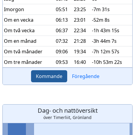
Imorgon
05:51
23:25
-7m 31s
Om en vecka
06:13
23:01
-52m 8s
Om två vecka
06:37
22:34
-1h 43m 15s
Om en månad
07:32
21:28
-3h 44m 7s
Om två månader
09:06
19:34
-7h 12m 57s
Om tre månader
09:53
16:40
-10h 53m 22s
Kommande
Föregående
Dag- och nattöversikt
över Timerliit, Grönland