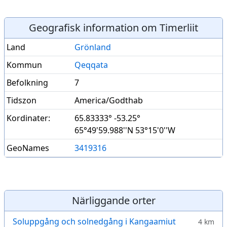
Geografisk information om Timerliit
Land
Grönland
Kommun
Qeqqata
Befolkning
7
Tidszon
America/Godthab
Kordinater:
65.83333° -53.25°
65°49'59.988''N 53°15'0''W
GeoNames
3419316
Närliggande orter
Soluppgång och solnedgång i Kangaamiut
4 km