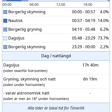
00:00
06:00
12:00
18:00
Borgerlig skymning
00:00 - 00:57
4.0%
Nautisk
00:57 - 04:19
14.0%
Borgerlig gryning
04:19 - 05:48
6.2%
Dagsljus
05:48 - 23:29
73.7%
Borgerlig skymning
23:29 - 00:00
2.2%
Dag / nattlängd
Dagsljus
17h 40m
(solen ovanför horisonten)
Gryning, skymning och natt
6h 19m
(solen under horisonten)
- varav astronomisk natt
-
(solen är mer än 18° under horisonten)
Alla tider är lokal tid för Timerliit