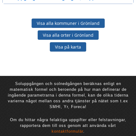
Visa alla kommuner i Grönland
Visa alla orter i Grönland
Visa på karta
Soluppgången och solnedgången beräknas enligt en
matematisk formel och beroende på hur man definerar de
ingående parametrarna i denna formel, kan de olika tiderna
varierna något mellan oss andra tjänster på nätet som t.ex
SMHI, Yr, Foreca!
Om du hittar några felaktiga uppgifter eller felstavningar,
rapportera dem till oss genom att använda vårt
kontaktformulär
.