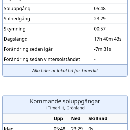
Soluppgång
05:48
Solnedgång
23:29
Skymning
00:57
Dagslängd
17h 40m 43s
Förändring sedan igår
-7m 31s
Förändring sedan vintersolståndet
-
Alla tider är lokal tid för Timerliit
Kommande soluppgångar
i Timerliit, Grönland
Upp
Ned
Skillnad
Idag
05:48
23:29
0s