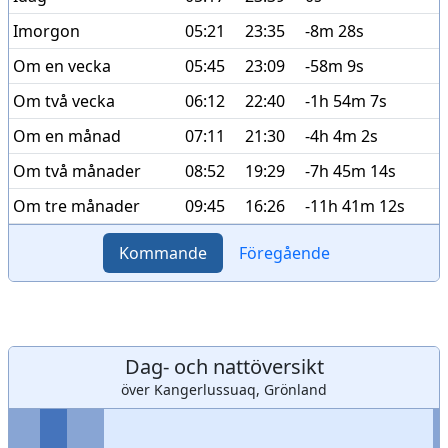
Imorgon
05:21
23:35
-8m 28s
Om en vecka
05:45
23:09
-58m 9s
Om två vecka
06:12
22:40
-1h 54m 7s
Om en månad
07:11
21:30
-4h 4m 2s
Om två månader
08:52
19:29
-7h 45m 14s
Om tre månader
09:45
16:26
-11h 41m 12s
Kommande
Föregående
Dag- och nattöversikt
över Kangerlussuaq, Grönland