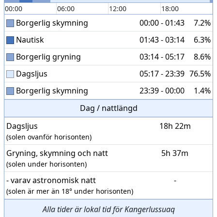
00:00
06:00
12:00
18:00
Borgerlig skymning
00:00 - 01:43
7.2%
Nautisk
01:43 - 03:14
6.3%
Borgerlig gryning
03:14 - 05:17
8.6%
Dagsljus
05:17 - 23:39
76.5%
Borgerlig skymning
23:39 - 00:00
1.4%
Dag / nattlängd
Dagsljus
18h 22m
(solen ovanför horisonten)
Gryning, skymning och natt
5h 37m
(solen under horisonten)
- varav astronomisk natt
-
(solen är mer än 18° under horisonten)
Alla tider är lokal tid för Kangerlussuaq