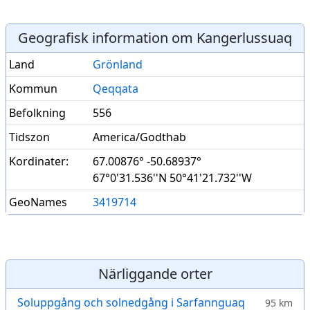
Geografisk information om Kangerlussuaq
Land
Grönland
Kommun
Qeqqata
Befolkning
556
Tidszon
America/Godthab
Kordinater:
67.00876° -50.68937°
67°0'31.536''N 50°41'21.732''W
GeoNames
3419714
Närliggande orter
Soluppgång och solnedgång i Sarfannguaq
95 km