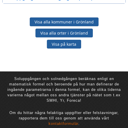
Visa alla kommuner i Grönland
Visa alla orter i Grönland
Visa på karta
Soluppgången och solnedgången beräknas enligt en
matematisk formel och beroende på hur man definerar de
ingående parametrarna i denna formel, kan de olika tiderna
varierna något mellan oss andra tjänster på nätet som t.ex
SMHI, Yr, Foreca!
Om du hittar några felaktiga uppgifter eller felstavningar,
rapportera dem till oss genom att använda vårt
kontaktformulär
.