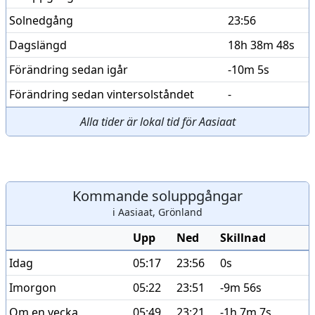
Solnedgång
23:56
Dagslängd
18h 38m 48s
Förändring sedan igår
-10m 5s
Förändring sedan vintersolståndet
-
Alla tider är lokal tid för Aasiaat
Kommande soluppgångar
i Aasiaat, Grönland
Upp
Ned
Skillnad
Idag
05:17
23:56
0s
Imorgon
05:22
23:51
-9m 56s
Om en vecka
05:49
23:21
-1h 7m 7s