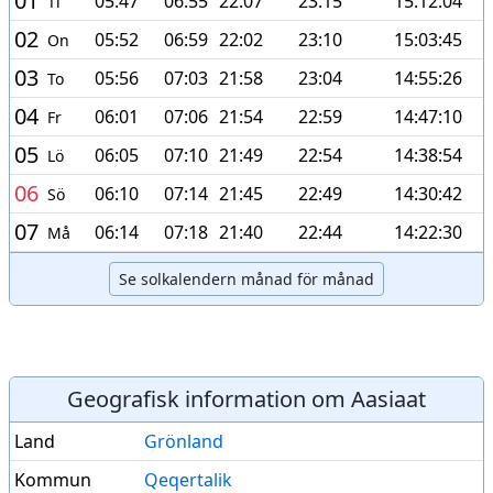
01
05:47
06:55
22:07
23:15
15:12:04
Ti
02
05:52
06:59
22:02
23:10
15:03:45
On
03
05:56
07:03
21:58
23:04
14:55:26
To
04
06:01
07:06
21:54
22:59
14:47:10
Fr
05
06:05
07:10
21:49
22:54
14:38:54
Lö
06
06:10
07:14
21:45
22:49
14:30:42
Sö
07
06:14
07:18
21:40
22:44
14:22:30
Må
Se solkalendern månad för månad
Geografisk information om Aasiaat
Land
Grönland
Kommun
Qeqertalik