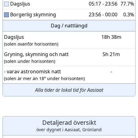
Dagsljus
05:17 - 23:56
77.7%
Borgerlig skymning
23:56 - 00:00
0.3%
Dag / nattlängd
Dagsljus
18h 38m
(solen ovanför horisonten)
Gryning, skymning och natt
5h 21m
(solen under horisonten)
- varav astronomisk natt
-
(solen är mer än 18° under horisonten)
Alla tider är lokal tid för Aasiaat
Detaljerad översikt
över dygnet i Aasiaat, Grönland