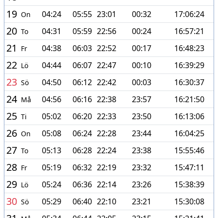
19
04:24
05:55
23:01
00:32
17:06:24
On
20
04:31
05:59
22:56
00:24
16:57:21
To
21
04:38
06:03
22:52
00:17
16:48:23
Fr
22
04:44
06:07
22:47
00:10
16:39:29
Lö
23
04:50
06:12
22:42
00:03
16:30:37
Sö
24
04:56
06:16
22:38
23:57
16:21:50
Må
25
05:02
06:20
22:33
23:50
16:13:06
Ti
26
05:08
06:24
22:28
23:44
16:04:25
On
27
05:13
06:28
22:24
23:38
15:55:46
To
28
05:19
06:32
22:19
23:32
15:47:11
Fr
29
05:24
06:36
22:14
23:26
15:38:39
Lö
30
05:29
06:40
22:10
23:21
15:30:08
Sö