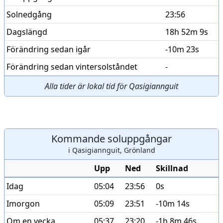
Solnedgång
23:56
Dagslängd
18h 52m 9s
Förändring sedan igår
-10m 23s
Förändring sedan vintersolståndet
-
Alla tider är lokal tid för Qasigiannguit
Kommande soluppgångar
i Qasigiannguit, Grönland
Upp
Ned
Skillnad
Idag
05:04
23:56
0s
Imorgon
05:09
23:51
-10m 14s
Om en vecka
05:37
23:20
-1h 8m 46s