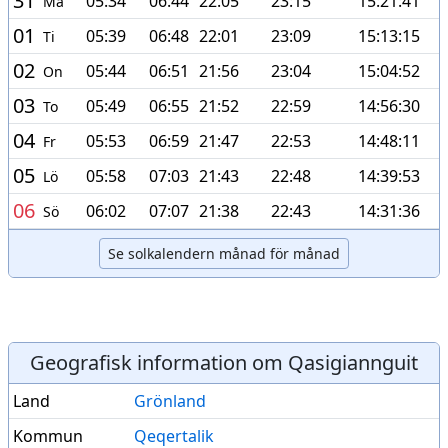
31
05:34
06:44
22:05
23:15
15:21:41
Må
01
05:39
06:48
22:01
23:09
15:13:15
Ti
02
05:44
06:51
21:56
23:04
15:04:52
On
03
05:49
06:55
21:52
22:59
14:56:30
To
04
05:53
06:59
21:47
22:53
14:48:11
Fr
05
05:58
07:03
21:43
22:48
14:39:53
Lö
06
06:02
07:07
21:38
22:43
14:31:36
Sö
Se solkalendern månad för månad
Geografisk information om Qasigiannguit
Land
Grönland
Kommun
Qeqertalik