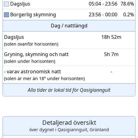
Dagsljus
05:04 - 23:56
78.6%
Borgerlig skymning
23:56 - 00:00
0.2%
Dag / nattlängd
Dagsljus
18h 52m
(solen ovanför horisonten)
Gryning, skymning och natt
5h 7m
(solen under horisonten)
- varav astronomisk natt
-
(solen är mer än 18° under horisonten)
Alla tider är lokal tid för Qasigiannguit
Detaljerad översikt
över dygnet i Qasigiannguit, Grönland