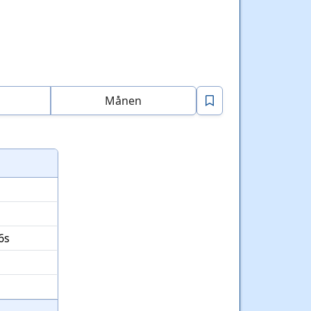
Månen
6s