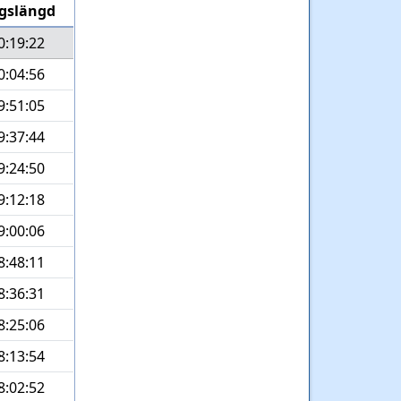
gslängd
0:19:22
0:04:56
9:51:05
9:37:44
9:24:50
9:12:18
9:00:06
8:48:11
8:36:31
8:25:06
8:13:54
8:02:52