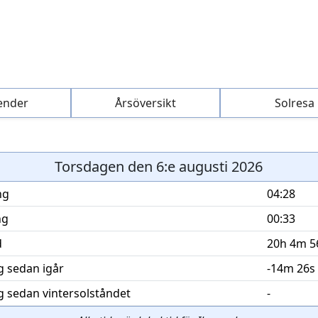
ender
Årsöversikt
Solresa
Torsdagen den 6:e augusti 2026
ng
04:28
ng
00:33
d
20h 4m 5
g sedan igår
-14m 26s
g sedan vintersolståndet
-