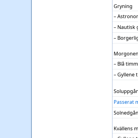
Gryning
– Astrono
– Nautisk 
– Borgerl
Morgonen
– Blå tim
– Gyllene
Soluppgå
Passerat 
Solnedgå
Kvällens 