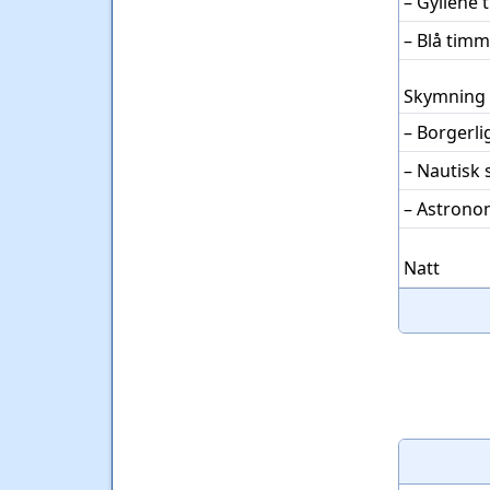
– Gyllene
– Blå tim
Skymning
– Borgerl
– Nautisk
– Astrono
Natt