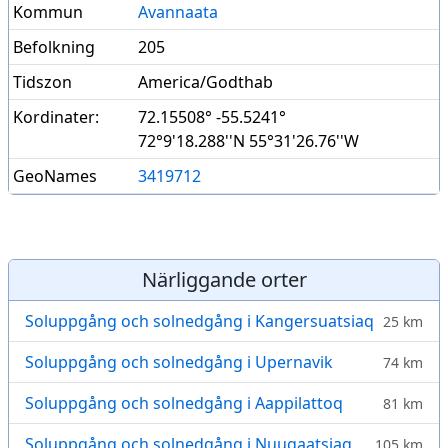
Kommun
Avannaata
Befolkning
205
Tidszon
America/Godthab
Kordinater:
72.15508° -55.5241°
72°9'18.288''N 55°31'26.76''W
GeoNames
3419712
Närliggande orter
Soluppgång och solnedgång i Kangersuatsiaq
25 km
Soluppgång och solnedgång i Upernavik
74 km
Soluppgång och solnedgång i Aappilattoq
81 km
Soluppgång och solnedgång i Nuugaatsiaq
105 km