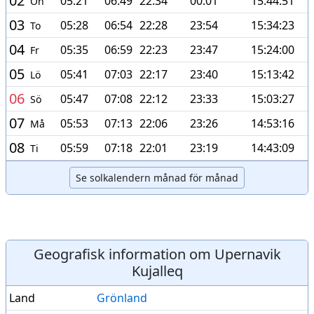
02
05:21
06:49
22:34
00:01
15:44:51
On
03
05:28
06:54
22:28
23:54
15:34:23
To
04
05:35
06:59
22:23
23:47
15:24:00
Fr
05
05:41
07:03
22:17
23:40
15:13:42
Lö
06
05:47
07:08
22:12
23:33
15:03:27
Sö
07
05:53
07:13
22:06
23:26
14:53:16
Må
08
05:59
07:18
22:01
23:19
14:43:09
Ti
Se solkalendern månad för månad
Geografisk information om Upernavik
Kujalleq
Land
Grönland