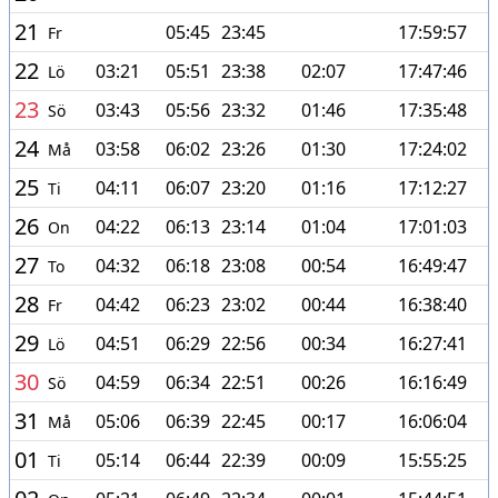
21
05:45
23:45
17:59:57
Fr
22
03:21
05:51
23:38
02:07
17:47:46
Lö
23
03:43
05:56
23:32
01:46
17:35:48
Sö
24
03:58
06:02
23:26
01:30
17:24:02
Må
25
04:11
06:07
23:20
01:16
17:12:27
Ti
26
04:22
06:13
23:14
01:04
17:01:03
On
27
04:32
06:18
23:08
00:54
16:49:47
To
28
04:42
06:23
23:02
00:44
16:38:40
Fr
29
04:51
06:29
22:56
00:34
16:27:41
Lö
30
04:59
06:34
22:51
00:26
16:16:49
Sö
31
05:06
06:39
22:45
00:17
16:06:04
Må
01
05:14
06:44
22:39
00:09
15:55:25
Ti