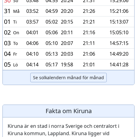
30
03:48
04:55
20:24
21:31
15:29:06
Sö
31
03:52
04:59
20:20
21:26
15:21:06
Må
01
03:57
05:02
20:15
21:21
15:13:07
Ti
02
04:01
05:06
20:11
21:16
15:05:10
On
03
04:06
05:10
20:07
21:11
14:57:15
To
04
04:10
05:13
20:03
21:06
14:49:20
Fr
05
04:14
05:17
19:58
21:01
14:41:28
Lö
Se solkalendern månad för månad
Fakta om Kiruna
Kiruna är en stad i norra Sverige och centralort i
Kiruna kommun, Lappland. Kiruna ligger vid