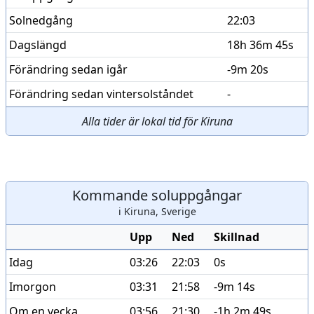
Solnedgång
22:03
Dagslängd
18h 36m 45s
Förändring sedan igår
-9m 20s
Förändring sedan vintersolståndet
-
Alla tider är lokal tid för Kiruna
Kommande soluppgångar
i Kiruna, Sverige
Upp
Ned
Skillnad
Idag
03:26
22:03
0s
Imorgon
03:31
21:58
-9m 14s
Om en vecka
03:56
21:30
-1h 2m 49s