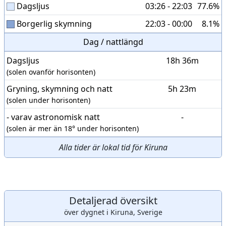
Dagsljus
03:26 - 22:03
77.6%
Borgerlig skymning
22:03 - 00:00
8.1%
Dag / nattlängd
Dagsljus
18h 36m
(solen ovanför horisonten)
Gryning, skymning och natt
5h 23m
(solen under horisonten)
- varav astronomisk natt
-
(solen är mer än 18° under horisonten)
Alla tider är lokal tid för Kiruna
Detaljerad översikt
över dygnet i Kiruna, Sverige