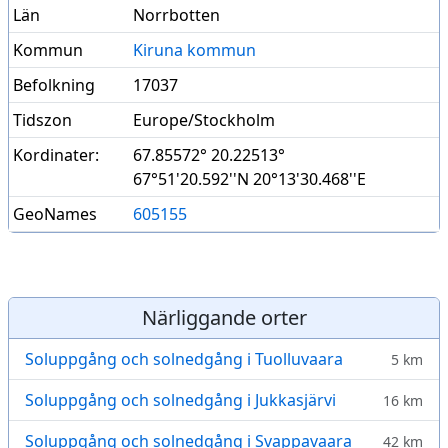
Län
Norrbotten
Kommun
Kiruna kommun
Befolkning
17037
Tidszon
Europe/Stockholm
Kordinater:
67.85572° 20.22513°
67°51'20.592''N 20°13'30.468''E
GeoNames
605155
Närliggande orter
Soluppgång och solnedgång i Tuolluvaara
5 km
Soluppgång och solnedgång i Jukkasjärvi
16 km
Soluppgång och solnedgång i Svappavaara
42 km