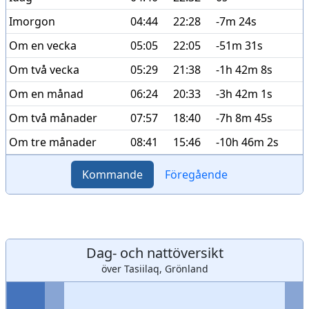
Imorgon
04:44
22:28
-7m 24s
Om en vecka
05:05
22:05
-51m 31s
Om två vecka
05:29
21:38
-1h 42m 8s
Om en månad
06:24
20:33
-3h 42m 1s
Om två månader
07:57
18:40
-7h 8m 45s
Om tre månader
08:41
15:46
-10h 46m 2s
Kommande
Föregående
Dag- och nattöversikt
över Tasiilaq, Grönland