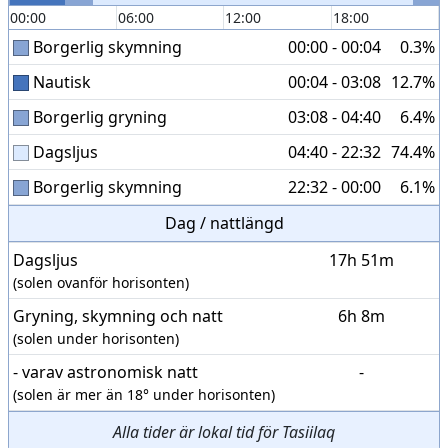
00:00
06:00
12:00
18:00
Borgerlig skymning
00:00 - 00:04
0.3%
Nautisk
00:04 - 03:08
12.7%
Borgerlig gryning
03:08 - 04:40
6.4%
Dagsljus
04:40 - 22:32
74.4%
Borgerlig skymning
22:32 - 00:00
6.1%
Dag / nattlängd
Dagsljus
17h 51m
(solen ovanför horisonten)
Gryning, skymning och natt
6h 8m
(solen under horisonten)
- varav astronomisk natt
-
(solen är mer än 18° under horisonten)
Alla tider är lokal tid för Tasiilaq