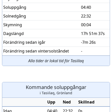
Soluppgång
04:40
Solnedgång
22:32
Skymning
00:04
Dagslängd
17h 51m 37s
Förändring sedan igår
-7m 26s
Förändring sedan vintersolståndet
-
Alla tider är lokal tid för Tasiilaq
Kommande soluppgångar
i Tasiilaq, Grönland
Upp
Ned
Skillnad
Idag
04:40
22:32
0s