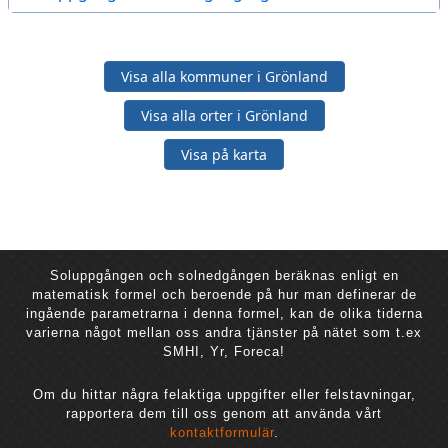
Visa alla kommuner i Grönland
Visa alla orter i Grönland
Visa på karta
Soluppgången och solnedgången beräknas enligt en
matematisk formel och beroende på hur man definerar de
ingående parametrarna i denna formel, kan de olika tiderna
varierna något mellan oss andra tjänster på nätet som t.ex
SMHI, Yr, Foreca!
Om du hittar några felaktiga uppgifter eller felstavningar,
rapportera dem till oss genom att använda vårt
kontaktformulär
.