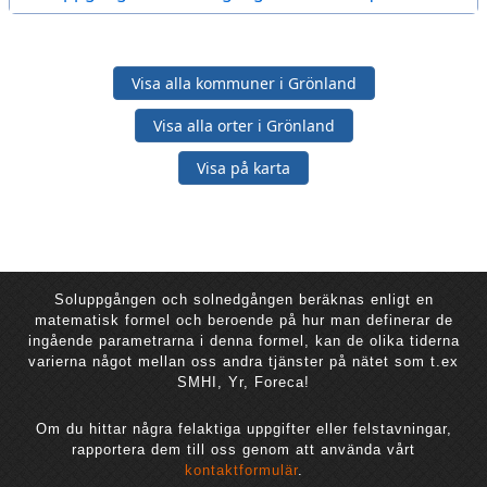
Visa alla kommuner i Grönland
Visa alla orter i Grönland
Visa på karta
Soluppgången och solnedgången beräknas enligt en
matematisk formel och beroende på hur man definerar de
ingående parametrarna i denna formel, kan de olika tiderna
varierna något mellan oss andra tjänster på nätet som t.ex
SMHI, Yr, Foreca!
Om du hittar några felaktiga uppgifter eller felstavningar,
rapportera dem till oss genom att använda vårt
kontaktformulär
.