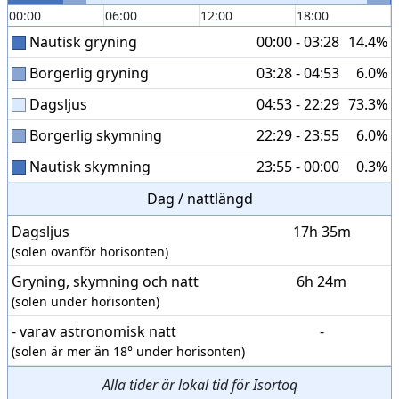
00:00
06:00
12:00
18:00
Nautisk gryning
00:00 - 03:28
14.4%
Borgerlig gryning
03:28 - 04:53
6.0%
Dagsljus
04:53 - 22:29
73.3%
Borgerlig skymning
22:29 - 23:55
6.0%
Nautisk skymning
23:55 - 00:00
0.3%
Dag / nattlängd
Dagsljus
17h 35m
(solen ovanför horisonten)
Gryning, skymning och natt
6h 24m
(solen under horisonten)
- varav astronomisk natt
-
(solen är mer än 18° under horisonten)
Alla tider är lokal tid för Isortoq