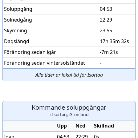
Soluppgång
04:53
Solnedgång
22:29
Skymning
23:55
Dagslängd
17h 35m 32s
Förändring sedan igår
-7m 21s
Förändring sedan vintersolståndet
-
Alla tider är lokal tid för Isortoq
Kommande soluppgångar
i Isortoq, Grönland
Upp
Ned
Skillnad
Idag
04:53
22:29
0s