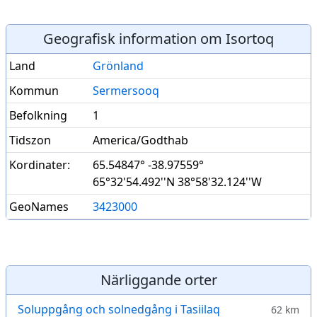
Geografisk information om Isortoq
Land
Grönland
Kommun
Sermersooq
Befolkning
1
Tidszon
America/Godthab
Kordinater:
65.54847° -38.97559°
65°32'54.492''N 38°58'32.124''W
GeoNames
3423000
Närliggande orter
Soluppgång och solnedgång i Tasiilaq
62 km