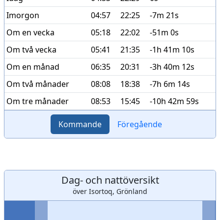
Imorgon
04:57
22:25
-7m 21s
Om en vecka
05:18
22:02
-51m 0s
Om två vecka
05:41
21:35
-1h 41m 10s
Om en månad
06:35
20:31
-3h 40m 12s
Om två månader
08:08
18:38
-7h 6m 14s
Om tre månader
08:53
15:45
-10h 42m 59s
Kommande
Föregående
Dag- och nattöversikt
över Isortoq, Grönland