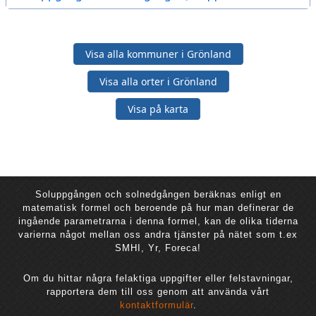
Visa alla kommuner i Grönland
Visa alla orter i Grönland
Visa på karta
Soluppgången och solnedgången beräknas enligt en
matematisk formel och beroende på hur man definerar de
ingående parametrarna i denna formel, kan de olika tiderna
varierna något mellan oss andra tjänster på nätet som t.ex
SMHI, Yr, Foreca!
Om du hittar några felaktiga uppgifter eller felstavningar,
rapportera dem till oss genom att använda vårt
kontaktformulär
.