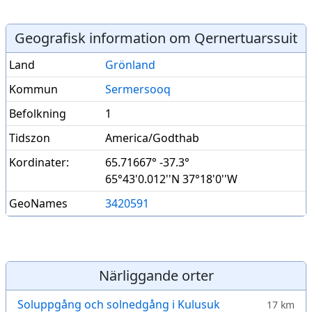
Geografisk information om Qernertuarssuit
Land
Grönland
Kommun
Sermersooq
Befolkning
1
Tidszon
America/Godthab
Kordinater:
65.71667° -37.3°
65°43'0.012''N 37°18'0''W
GeoNames
3420591
Närliggande orter
Soluppgång och solnedgång i Kulusuk
17 km