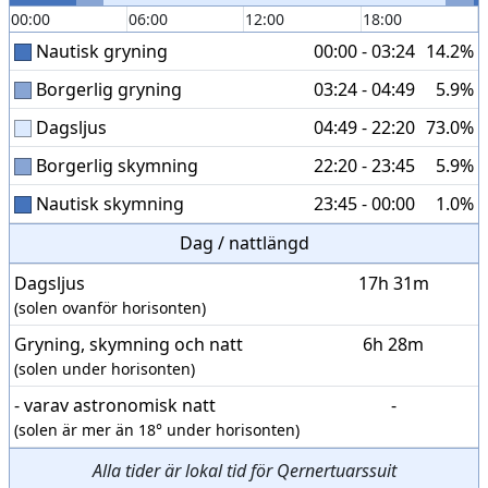
00:00
06:00
12:00
18:00
Nautisk gryning
00:00 - 03:24
14.2%
Borgerlig gryning
03:24 - 04:49
5.9%
Dagsljus
04:49 - 22:20
73.0%
Borgerlig skymning
22:20 - 23:45
5.9%
Nautisk skymning
23:45 - 00:00
1.0%
Dag / nattlängd
Dagsljus
17h 31m
(solen ovanför horisonten)
Gryning, skymning och natt
6h 28m
(solen under horisonten)
- varav astronomisk natt
-
(solen är mer än 18° under horisonten)
Alla tider är lokal tid för Qernertuarssuit