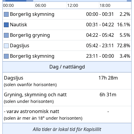
00:00
06:00
12:00
18:00
Borgerlig skymning
00:00 - 00:31
2.2%
Nautisk
00:31 - 04:22
16.1%
Borgerlig gryning
04:22 - 05:42
5.5%
Dagsljus
05:42 - 23:11
72.8%
Borgerlig skymning
23:11 - 00:00
3.4%
Dag / nattlängd
Dagsljus
17h 28m
(solen ovanför horisonten)
Gryning, skymning och natt
6h 31m
(solen under horisonten)
- varav astronomisk natt
-
(solen är mer än 18° under horisonten)
Alla tider är lokal tid för Kapisillit