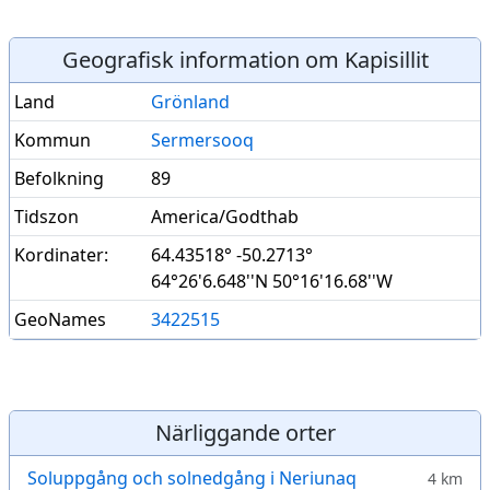
Geografisk information om Kapisillit
Land
Grönland
Kommun
Sermersooq
Befolkning
89
Tidszon
America/Godthab
Kordinater:
64.43518° -50.2713°
64°26'6.648''N 50°16'16.68''W
GeoNames
3422515
Närliggande orter
Soluppgång och solnedgång i Neriunaq
4 km