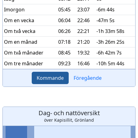
Imorgon
05:45
23:07
-6m 44s
Om en vecka
06:04
22:46
-47m 5s
Om två vecka
06:26
22:21
-1h 33m 58s
Om en månad
07:18
21:20
-3h 26m 25s
Om två månader
08:45
19:32
-6h 42m 7s
Om tre månader
09:23
16:46
-10h 5m 44s
Kommande
Föregående
Dag- och nattöversikt
över Kapisillit, Grönland