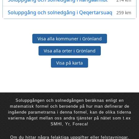
Soluppgång och solnedgång i Qeqertarsuaq
259 km
Visa alla kommuner i Grönland
Visa alla orter i Grönland
Visa på karta
Soluppgången och solnedgången beräknas enligt en
matematisk formel och beroende på hur man definerar de
ingående parametrarna i denna formel, kan de olika tiderna
varierna något mellan oss andra tjänster på nätet som t.ex
SMHI, Yr, Foreca!
Om du hittar några felaktiga uppgifter eller felstavningar,