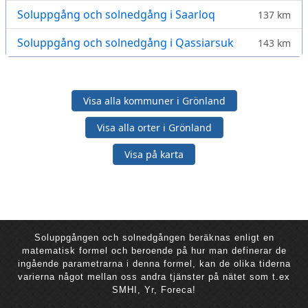
Soluppgång och solnedgång i Saarloq
137 km
Soluppgång och solnedgång i Qassiarsuk
143 km
Visa alla kommuner i Grönland
Visa alla orter i Grönland
Visa på karta
Soluppgången och solnedgången beräknas enligt en
matematisk formel och beroende på hur man definerar de
ingående parametrarna i denna formel, kan de olika tiderna
varierna något mellan oss andra tjänster på nätet som t.ex
SMHI, Yr, Foreca!