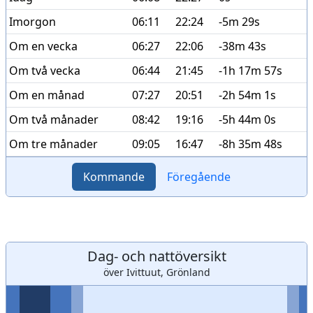
Imorgon
06:11
22:24
-5m 29s
Om en vecka
06:27
22:06
-38m 43s
Om två vecka
06:44
21:45
-1h 17m 57s
Om en månad
07:27
20:51
-2h 54m 1s
Om två månader
08:42
19:16
-5h 44m 0s
Om tre månader
09:05
16:47
-8h 35m 48s
Kommande
Föregående
Dag- och nattöversikt
över Ivittuut, Grönland