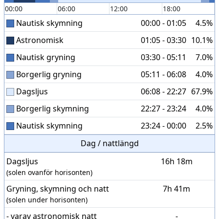
00:00
06:00
12:00
18:00
Nautisk skymning
00:00 - 01:05
4.5%
Astronomisk
01:05 - 03:30
10.1%
Nautisk gryning
03:30 - 05:11
7.0%
Borgerlig gryning
05:11 - 06:08
4.0%
Dagsljus
06:08 - 22:27
67.9%
Borgerlig skymning
22:27 - 23:24
4.0%
Nautisk skymning
23:24 - 00:00
2.5%
Dag / nattlängd
Dagsljus
16h 18m
(solen ovanför horisonten)
Gryning, skymning och natt
7h 41m
(solen under horisonten)
- varav astronomisk natt
-