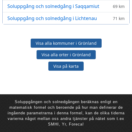
Soluppgång och solnedgång i Saqqamiut
69 km
Soluppgång och solnedgång i Lichtenau
71 km
Visa alla kommuner i Grönland
Visa alla orter i Grönland
Visa på karta
Soluppgången och solnedgången beräknas enligt en
matematisk formel och beroende på hur man definerar de
ingående parametrarna i denna formel, kan de olika tiderna
varierna något mellan oss andra tjänster på nätet som t.ex
SMHI, Yr, Foreca!