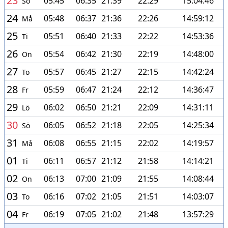
23
05:45
06:35
21:39
22:29
15:04:46
Sö
24
05:48
06:37
21:36
22:26
14:59:12
Må
25
05:51
06:40
21:33
22:22
14:53:36
Ti
26
05:54
06:42
21:30
22:19
14:48:00
On
27
05:57
06:45
21:27
22:15
14:42:24
To
28
05:59
06:47
21:24
22:12
14:36:47
Fr
29
06:02
06:50
21:21
22:09
14:31:11
Lö
30
06:05
06:52
21:18
22:05
14:25:34
Sö
31
06:08
06:55
21:15
22:02
14:19:57
Må
01
06:11
06:57
21:12
21:58
14:14:21
Ti
02
06:13
07:00
21:09
21:55
14:08:44
On
03
06:16
07:02
21:05
21:51
14:03:07
To
04
06:19
07:05
21:02
21:48
13:57:29
Fr