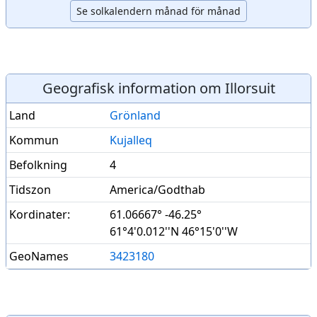
Se solkalendern månad för månad
Geografisk information om Illorsuit
Land
Grönland
Kommun
Kujalleq
Befolkning
4
Tidszon
America/Godthab
Kordinater:
61.06667° -46.25°
61°4'0.012''N 46°15'0''W
GeoNames
3423180