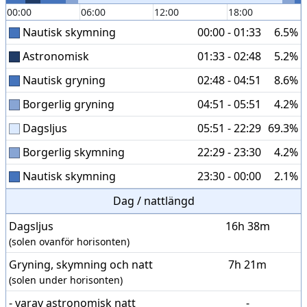
00:00
06:00
12:00
18:00
Nautisk skymning
00:00 - 01:33
6.5%
Astronomisk
01:33 - 02:48
5.2%
Nautisk gryning
02:48 - 04:51
8.6%
Borgerlig gryning
04:51 - 05:51
4.2%
Dagsljus
05:51 - 22:29
69.3%
Borgerlig skymning
22:29 - 23:30
4.2%
Nautisk skymning
23:30 - 00:00
2.1%
Dag / nattlängd
Dagsljus
16h 38m
(solen ovanför horisonten)
Gryning, skymning och natt
7h 21m
(solen under horisonten)
- varav astronomisk natt
-