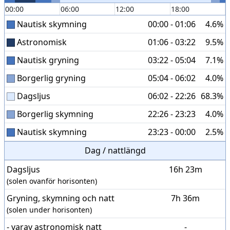
00:00
06:00
12:00
18:00
Nautisk skymning
00:00 - 01:06
4.6%
Astronomisk
01:06 - 03:22
9.5%
Nautisk gryning
03:22 - 05:04
7.1%
Borgerlig gryning
05:04 - 06:02
4.0%
Dagsljus
06:02 - 22:26
68.3%
Borgerlig skymning
22:26 - 23:23
4.0%
Nautisk skymning
23:23 - 00:00
2.5%
Dag / nattlängd
Dagsljus
16h 23m
(solen ovanför horisonten)
Gryning, skymning och natt
7h 36m
(solen under horisonten)
- varav astronomisk natt
-