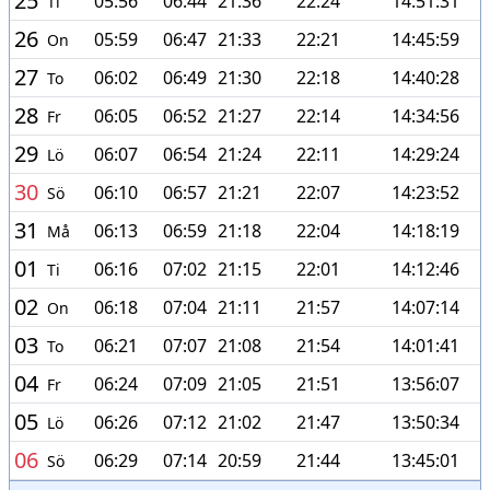
25
05:56
06:44
21:36
22:24
14:51:31
Ti
26
05:59
06:47
21:33
22:21
14:45:59
On
27
06:02
06:49
21:30
22:18
14:40:28
To
28
06:05
06:52
21:27
22:14
14:34:56
Fr
29
06:07
06:54
21:24
22:11
14:29:24
Lö
30
06:10
06:57
21:21
22:07
14:23:52
Sö
31
06:13
06:59
21:18
22:04
14:18:19
Må
01
06:16
07:02
21:15
22:01
14:12:46
Ti
02
06:18
07:04
21:11
21:57
14:07:14
On
03
06:21
07:07
21:08
21:54
14:01:41
To
04
06:24
07:09
21:05
21:51
13:56:07
Fr
05
06:26
07:12
21:02
21:47
13:50:34
Lö
06
06:29
07:14
20:59
21:44
13:45:01
Sö