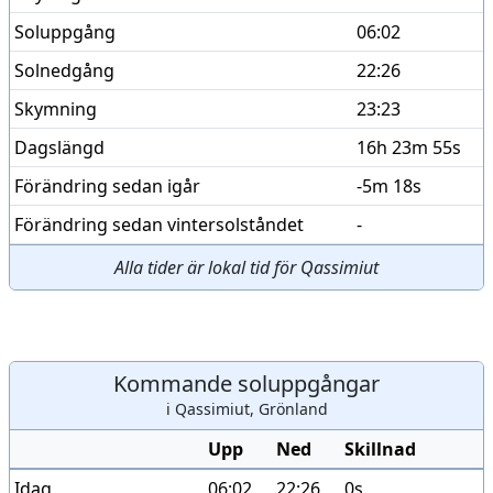
Soluppgång
06:02
Solnedgång
22:26
Skymning
23:23
Dagslängd
16h 23m 55s
Förändring sedan igår
-5m 18s
Förändring sedan vintersolståndet
-
Alla tider är lokal tid för Qassimiut
Kommande soluppgångar
i Qassimiut, Grönland
Upp
Ned
Skillnad
Idag
06:02
22:26
0s