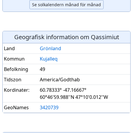
Se solkalendern månad för månad
Geografisk information om Qassimiut
Land
Grönland
Kommun
Kujalleq
Befolkning
49
Tidszon
America/Godthab
Kordinater:
60.78333° -47.16667°
60°46'59.988''N 47°10'0.012''W
GeoNames
3420739