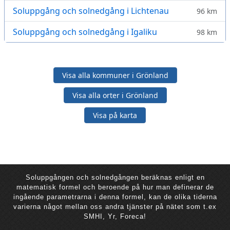
Soluppgång och solnedgång i Lichtenau
96 km
Soluppgång och solnedgång i Igaliku
98 km
Visa alla kommuner i Grönland
Visa alla orter i Grönland
Visa på karta
Soluppgången och solnedgången beräknas enligt en
matematisk formel och beroende på hur man definerar de
ingående parametrarna i denna formel, kan de olika tiderna
varierna något mellan oss andra tjänster på nätet som t.ex
SMHI, Yr, Foreca!