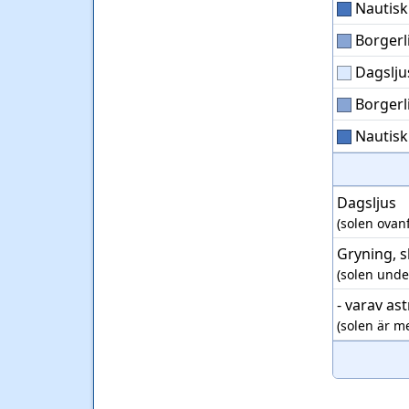
Nautisk
Borgerl
Dagslju
Borgerl
Nautisk
Dagsljus
(solen ovan
Gryning, 
(solen unde
- varav as
(solen är m