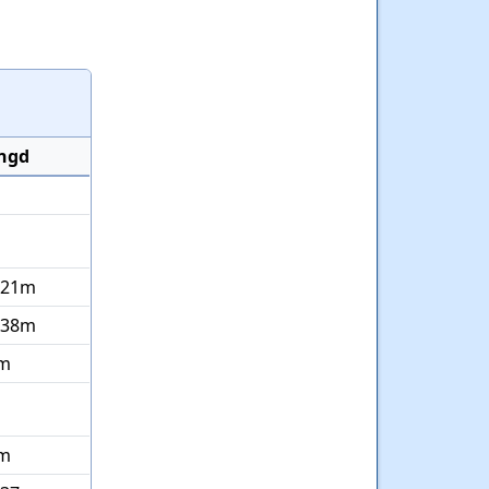
ngd
 21m
 38m
m
m