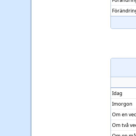
Förändrin
Förändrin
Idag
Imorgon
Om en ve
Om två ve
Om en må