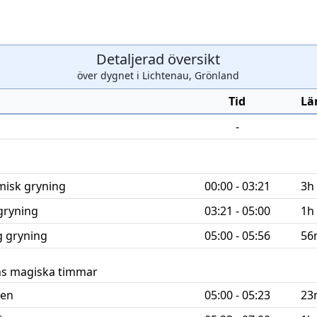
Detaljerad översikt
över dygnet i Lichtenau, Grönland
Tid
Lä
-
misk gryning
00:00 - 03:21
3h
gryning
03:21 - 05:00
1h
ig
gryning
05:00 - 05:56
56
s magiska timmar
men
05:00 - 05:23
23