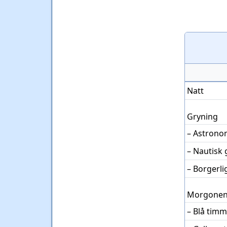
Natt
Gryning
– Astrono
– Nautisk
– Borgerl
Morgonen
– Blå tim