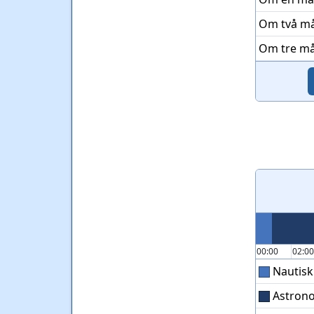
Om två m
Om tre m
00:00
02:0
Nautisk
Astron