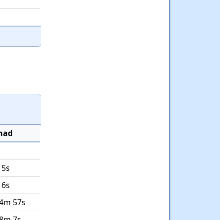
lnad
15s
 6s
14m 57s
48m 7s