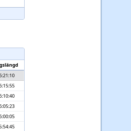
gslängd
6:21:10
6:15:55
6:10:40
6:05:23
6:00:05
5:54:45