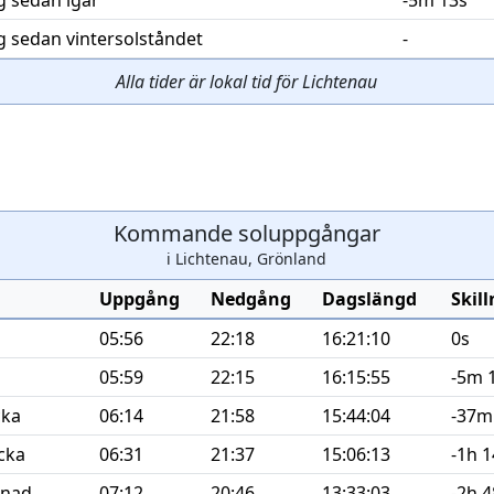
g sedan igår
-5m 13s
g sedan vintersolståndet
-
Alla tider är lokal tid för Lichtenau
Kommande soluppgångar
i Lichtenau, Grönland
Uppgång
Nedgång
Dagslängd
Skil
05:56
22:18
16:21:10
0s
05:59
22:15
16:15:55
-5m 
cka
06:14
21:58
15:44:04
-37m
cka
06:31
21:37
15:06:13
-1h 
nad
07:12
20:46
13:33:03
-2h 