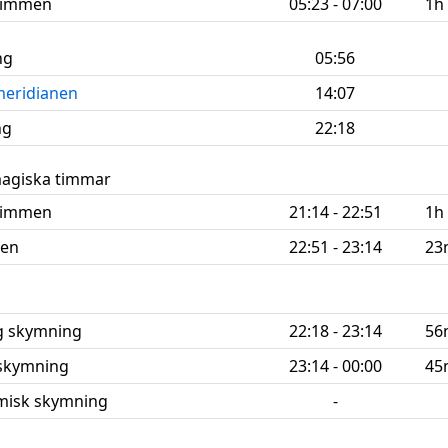
 timmen
05:23 - 07:00
1h
ng
05:56
meridianen
14:07
ng
22:18
magiska timmar
 timmen
21:14 - 22:51
1h
men
22:51 - 23:14
23
ig
skymning
22:18 - 23:14
56
skymning
23:14 - 00:00
45
misk skymning
-