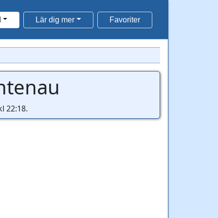
d
Lär dig mer
Favoriter
chtenau
l 22:18.