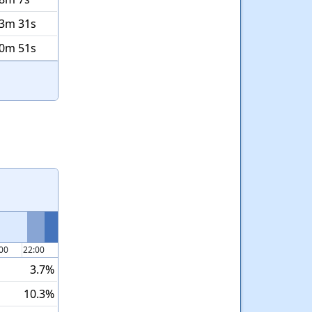
33m 31s
20m 51s
:00
22:00
3.7%
10.3%