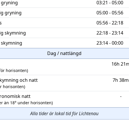
 gryning
03:21 - 05:00
ig gryning
05:00 - 05:56
s
05:56 - 22:18
ig skymning
22:18 - 23:14
 skymning
23:14 - 00:00
Dag / nattlängd
16h 21
för horisonten)
skymning och natt
7h 38m
r horisonten)
tronomisk natt
-
er än 18° under horisonten)
Alla tider är lokal tid för Lichtenau