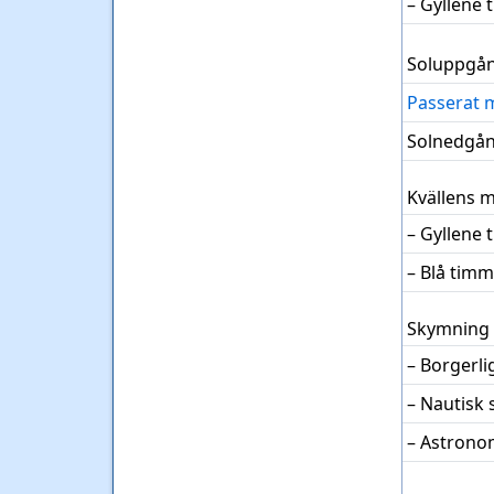
– Gyllene
Soluppgå
Passerat 
Solnedgå
Kvällens 
– Gyllene
– Blå tim
Skymning
– Borgerl
– Nautisk
– Astrono