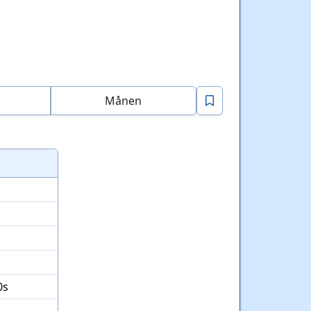
Månen
0s