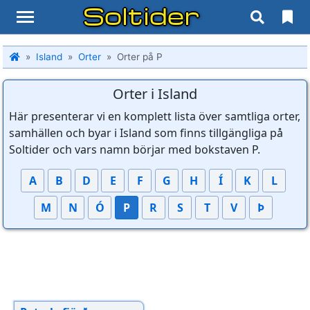
Soltider
Island
Orter
Orter på P
Orter i Island
Här presenterar vi en komplett lista över samtliga orter,
samhällen och byar i Island som finns tillgängliga på
Soltider och vars namn börjar med bokstaven P.
A
B
D
E
F
G
H
Í
K
L
M
N
Ó
P
R
S
T
V
Þ