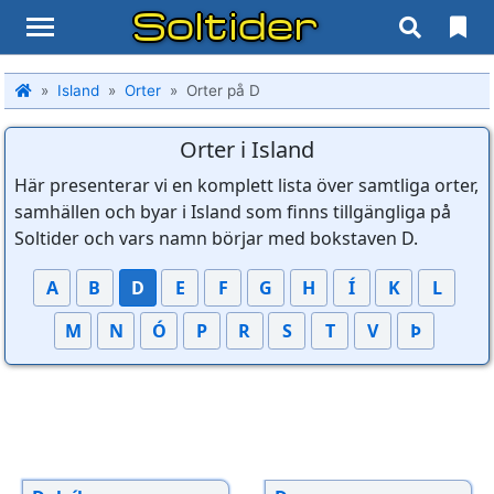
Soltider
Island
Orter
Orter på D
Orter i Island
Här presenterar vi en komplett lista över samtliga orter,
samhällen och byar i Island som finns tillgängliga på
Soltider och vars namn börjar med bokstaven D.
A
B
D
E
F
G
H
Í
K
L
M
N
Ó
P
R
S
T
V
Þ