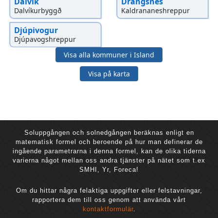
Dalvík
Drangsnes
Dalvíkurbyggð
Kaldrananeshreppur
Djúpivogur
Djúpavogshreppur
Visa alla kommuner i Island
Visa på karta
Soluppgången och solnedgången beräknas enligt en
matematisk formel och beroende på hur man definerar de
ingående parametrarna i denna formel, kan de olika tiderna
varierna något mellan oss andra tjänster på nätet som t.ex
SMHI, Yr, Foreca!
Om du hittar några felaktiga uppgifter eller felstavningar,
rapportera dem till oss genom att använda vårt
kontaktformulär
.