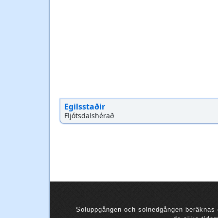
Egilsstaðir
Fljótsdalshérað
Soluppgången och solnedgången beräknas en