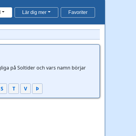
d
Lär dig mer
Favoriter
gliga på Soltider och vars namn börjar
S
T
V
Þ