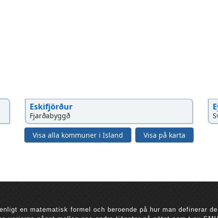
Eskifjörður
E
Fjarðabyggð
S
Visa alla kommuner i Island
Visa på karta
ligt en matematisk formel och beroende på hur man definerar de