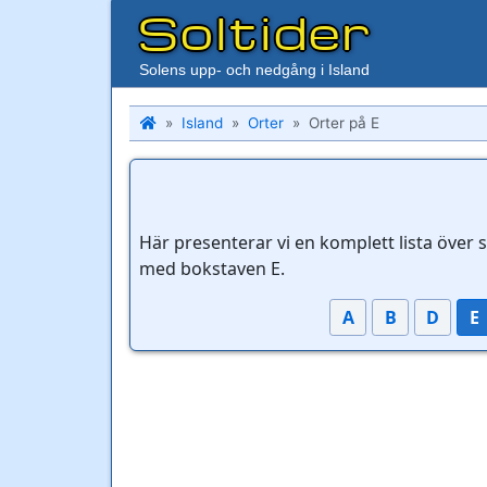
Soltider
Solens upp- och nedgång i Island
Island
Orter
Orter på E
Här presenterar vi en komplett lista över 
med bokstaven E.
A
B
D
E