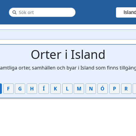
Islan
Orter i Island
samtliga orter, samhällen och byar i Island som finns tillgän
F
G
H
Í
K
L
M
N
Ó
P
R