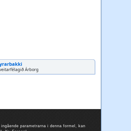
yrarbakki
veitarfélagið Árborg
 ingående parametrarna i denna formel, kan