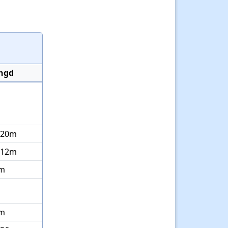
ngd
 20m
 12m
m
m