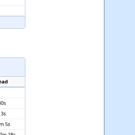
lnad
30s
 3s
5m 5s
27m 28s