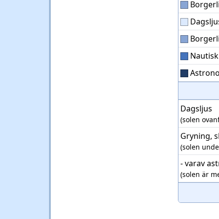
Borgerl
Dagslju
Borgerl
Nautisk
Astrono
Dagsljus
(solen ovan
Gryning, 
(solen unde
- varav as
(solen är m