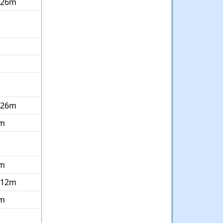
 26m
 26m
m
m
 12m
m