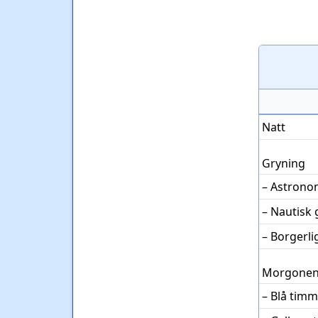
Natt
Gryning
– Astrono
– Nautisk
– Borgerl
Morgonen
– Blå tim