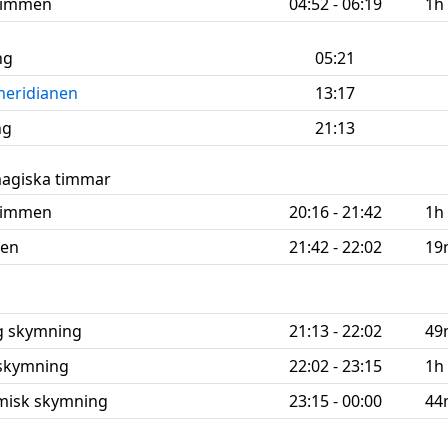
 timmen
04:52 - 06:19
1h
ng
05:21
meridianen
13:17
ng
21:13
magiska timmar
 timmen
20:16 - 21:42
1h
men
21:42 - 22:02
19
ig
skymning
21:13 - 22:02
49
skymning
22:02 - 23:15
1h
misk skymning
23:15 - 00:00
44