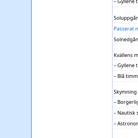
– Gyllene
Soluppgå
Passerat 
Solnedgå
Kvällens 
– Gyllene
– Blå tim
Skymning
– Borgerl
– Nautisk
– Astrono