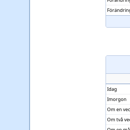
Förändrin
Förändrin
Idag
Imorgon
Om en ve
Om två ve
Om en må