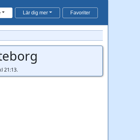
e
Lär dig mer
Favoriter
teborg
l 21:13.