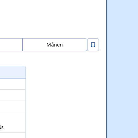
Månen
9s