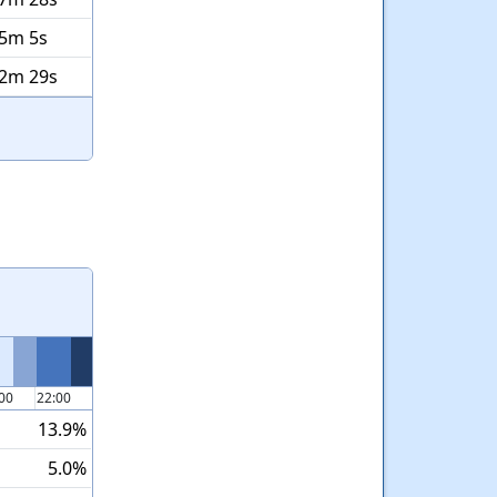
55m 5s
22m 29s
:00
22:00
13.9%
5.0%