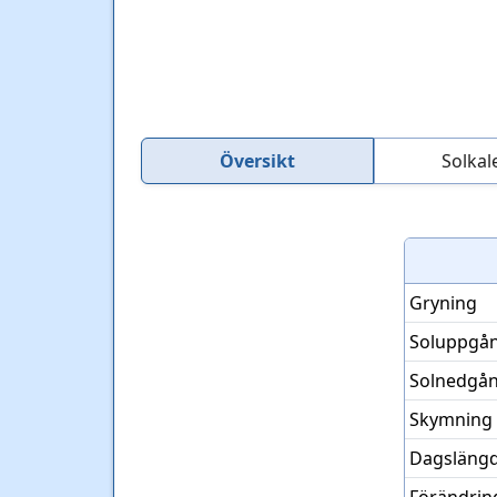
Översikt
Solkal
Gryning
Soluppgå
Solnedgå
Skymning
Dagsläng