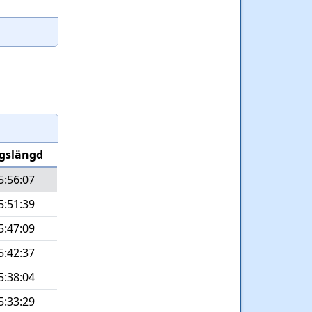
gslängd
5:56:07
5:51:39
5:47:09
5:42:37
5:38:04
5:33:29