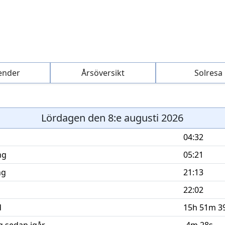
ender
Årsöversikt
Solresa
Lördagen den 8:e augusti 2026
04:32
ng
05:21
ng
21:13
22:02
d
15h 51m 3