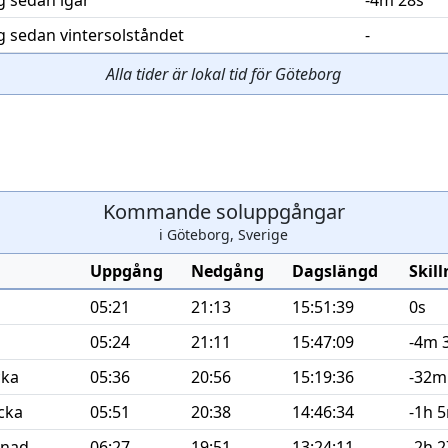
g sedan igår
-4m 28s
g sedan vintersolståndet
-
Alla tider är lokal tid för Göteborg
Kommande soluppgångar
i Göteborg, Sverige
Uppgång
Nedgång
Dagslängd
Skil
05:21
21:13
15:51:39
0s
05:24
21:11
15:47:09
-4m 
cka
05:36
20:56
15:19:36
-32m
cka
05:51
20:38
14:46:34
-1h 
nad
06:27
19:51
13:24:11
-2h 