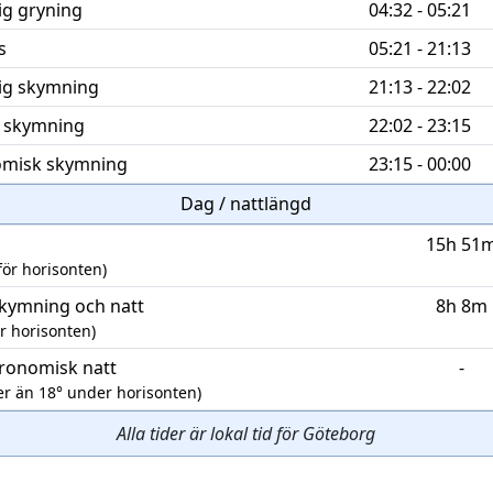
ig gryning
04:32 - 05:21
s
05:21 - 21:13
ig skymning
21:13 - 22:02
 skymning
22:02 - 23:15
misk skymning
23:15 - 00:00
Dag / nattlängd
15h 51
för horisonten)
skymning och natt
8h 8m
r horisonten)
tronomisk natt
-
er än 18° under horisonten)
Alla tider är lokal tid för Göteborg