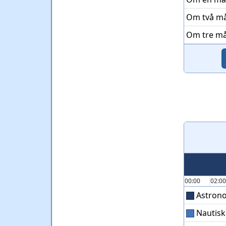
Om två m
Om tre m
00:00
02:0
Astrono
Nautisk