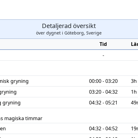
Detaljerad översikt
över dygnet i Göteborg, Sverige
Tid
Lä
-
misk gryning
00:00 - 03:20
3h
gryning
03:20 - 04:32
1h
ig
gryning
04:32 - 05:21
49
s magiska timmar
men
04:32 - 04:52
19