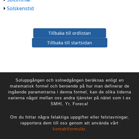
Solskenstid
Tillbaka till ordlistan
Tillbaka till startsidan
Soluppgången och solnedgången beräknas enligt en
matematisk formel och beroende på hur man definerar de
ingående parametrarna i denna formel, kan de olika tiderna
varierna något mellan oss andra tjänster på nätet som t.ex
SMHI, Yr, Foreca!
Om du hittar några felaktiga uppgifter eller felstavningar,
rapportera dem till oss genom att använda vårt
kontaktformulär
.