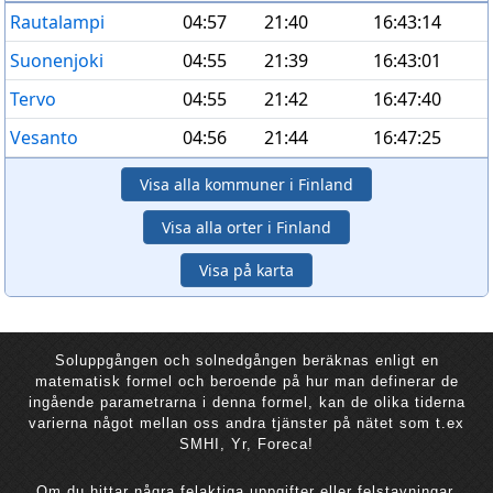
Rautalampi
04:57
21:40
16:43:14
Suonenjoki
04:55
21:39
16:43:01
Tervo
04:55
21:42
16:47:40
Vesanto
04:56
21:44
16:47:25
Visa alla kommuner i Finland
Visa alla orter i Finland
Visa på karta
Soluppgången och solnedgången beräknas enligt en
matematisk formel och beroende på hur man definerar de
ingående parametrarna i denna formel, kan de olika tiderna
varierna något mellan oss andra tjänster på nätet som t.ex
SMHI, Yr, Foreca!
Om du hittar några felaktiga uppgifter eller felstavningar,