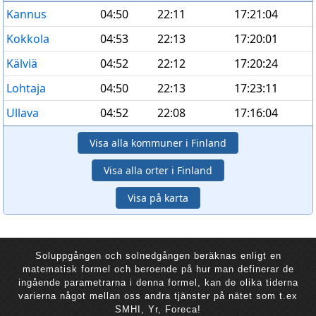
Kannus
04:50
22:11
17:21:04
Kokkola
04:53
22:13
17:20:01
Kälviä
04:52
22:12
17:20:24
Lohtaja
04:50
22:13
17:23:11
Ullava
04:52
22:08
17:16:04
Visa alla kommuner i Finland
Visa alla orter i Finland
Visa på karta
Soluppgången och solnedgången beräknas enligt en
matematisk formel och beroende på hur man definerar de
ingående parametrarna i denna formel, kan de olika tiderna
varierna något mellan oss andra tjänster på nätet som t.ex
SMHI, Yr, Foreca!