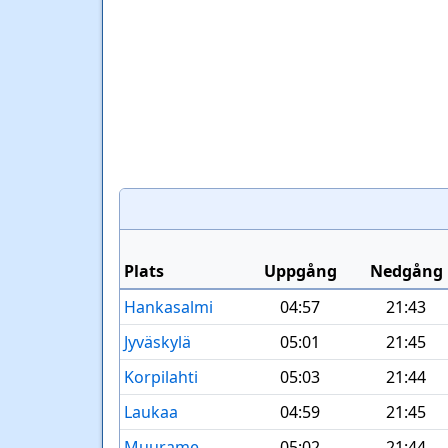
Plats
Uppgång
Nedgång
Hankasalmi
04:57
21:43
Jyväskylä
05:01
21:45
Korpilahti
05:03
21:44
Laukaa
04:59
21:45
Muurame
05:02
21:44