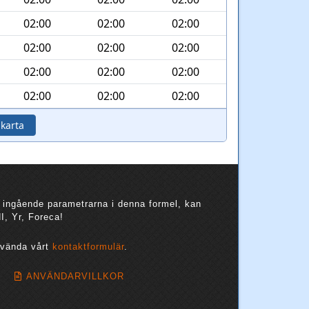
02:00
02:00
02:00
02:00
02:00
02:00
02:00
02:00
02:00
02:00
02:00
02:00
 karta
 ingående parametrarna i denna formel, kan
I, Yr, Foreca!
använda vårt
kontaktformulär
.
ANVÄNDARVILLKOR