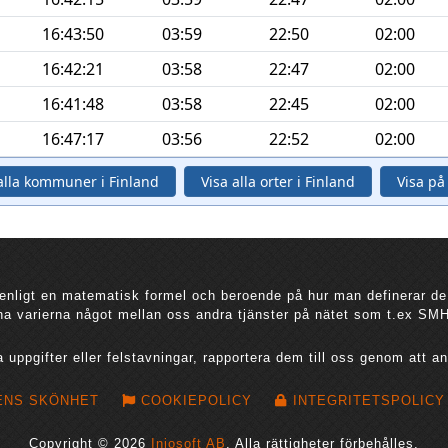
16:43:50
03:59
22:50
02:00
16:42:21
03:58
22:47
02:00
16:41:48
03:58
22:45
02:00
16:47:17
03:56
22:52
02:00
alla kommuner i Finland
Visa alla orter i Finland
Visa på
ligt en matematisk formel och beroende på hur man definerar de
rna varierna något mellan oss andra tjänster på nätet som t.ex SMH
a uppgifter eller felstavningar, rapportera dem till oss genom att 
ENS SKÖNHET
COOKIEPOLICY
INTEGRITETSPOLICY
Copyright © 2026
Injosoft AB
.
Alla rättigheter förbehålles.