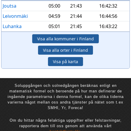
Joutsa
05:00
21:43
16:42:32
Leivonmäki
04:59
21:44
16:44:56
Luhanka
05:01
21:45
16:43:22
Visa alla kommuner i Finland
Visa alla orter i Finland
Visa på karta
Soluppgången och solnedgången beräknas enligt en
matematisk formel och beroende på hur man definerar de
ingående parametrarna i denna formel, kan de olika tiderna
varierna något mellan oss andra tjänster på nätet som t.ex
SMHI, Yr, Foreca!
Om du hittar några felaktiga uppgifter eller felstavningar,
rapportera dem till oss genom att använda vårt